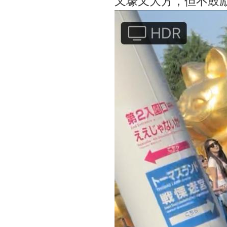
又壕又大方，但不鼓