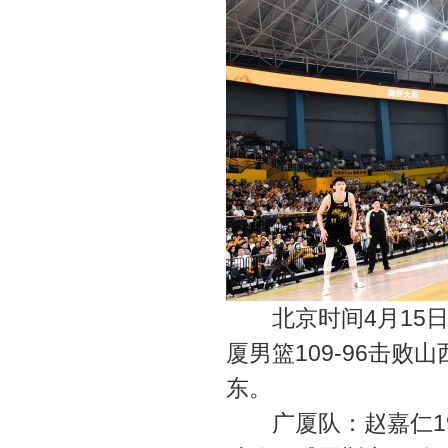
北京时间4月15日消息
厦男篮109-96击败
东。
广厦队：赵嘉仁19分